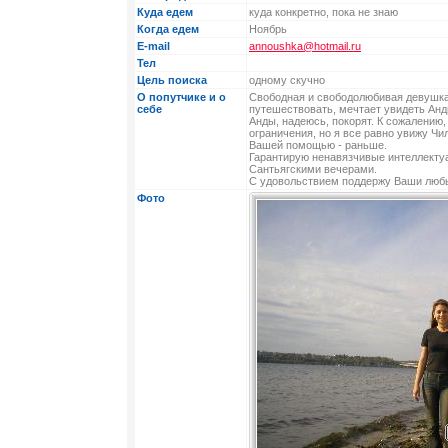
Куда едем
куда конкретно, пока не знаю
Когда едем
Ноябрь
E-mail
annoushka@hotmail.ru
Тел
Цель поиска
одному скучно
О попутчике и о
Свободная и свободолюбивая девушка
себе
путешествовать, мечтает увидеть Анд
Анды, надеюсь, покорят. К сожалению
ограничения, но я все равно увижу Чил
Вашей помощью - раньше.
Гарантирую ненавязчивые интеллект
Сантьягскими вечерами.
С удовольствием поддержу Ваши любы
Фото