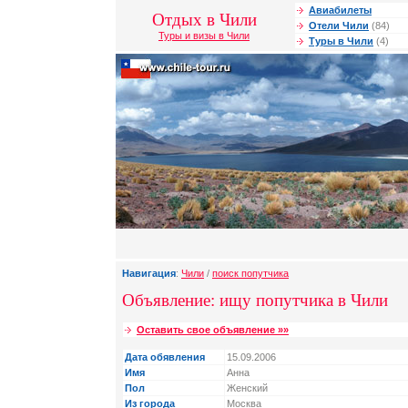
Авиабилеты
Отдых в Чили
Отели Чили
(84)
Туры и визы в Чили
Туры в Чили
(4)
Навигация
:
Чили
/
поиск попутчика
Объявление: ищу попутчика в Чили
Оставить свое объявление »»
Дата обявления
15.09.2006
Имя
Анна
Пол
Женский
Из города
Москва