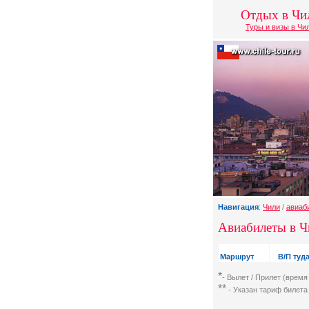
Отдых в Чи
Туры и визы в Чи
Навигация
:
Чили
/
авиаб
Авиабилеты в Ч
Маршрут
В/П туда
*
- Вылет / Прилет (время
**
- Указан тариф билета 