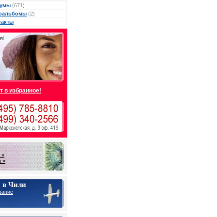
умы
(671)
оальбомы
(2)
такты
т в избранное!
 »
 »
 в Чили
вание