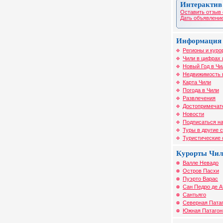
Интерактив
Оставить отзыв 
Дать объявление
Информация 
Регионы и куро
Чили в цифрах 
Новый Год в Чи
Недвижимость 
Карта Чили
Погода в Чили
Развлечения
Достопримечат
Новости
Подписаться на
Туры в другие 
Туристические
Курорты Чи
Валле Невадо
Остров Пасхи
Пуэрто Варас
Сан Педро де 
Сантьяго
Северная Пата
Южная Патагон