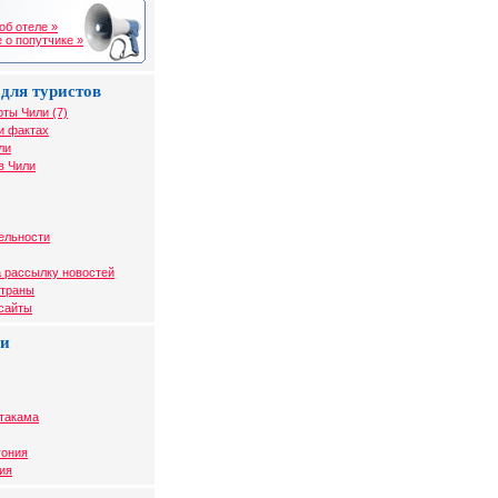
об отеле »
 о попутчике »
для туристов
рты Чили (7)
и фактах
ли
в Чили
ельности
 рассылку новостей
страны
 сайты
ли
Атакама
гония
ия