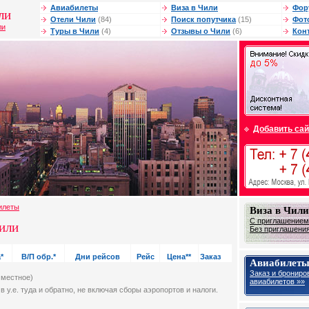
Авиабилеты
Виза в Чили
Фор
ли
Отели Чили
(84)
Поиск попутчика
(15)
Фот
ли
Туры в Чили
(4)
Отзывы о Чили
(6)
Кон
Добавить сай
илеты
Виза в Чили
С приглашением
или
Без приглашения
*
В/П обр.*
Дни рейсов
Рейс
Цена**
Заказ
Авиабилеты
Заказ и брониро
 местное)
авиабилетов »»
в у.е. туда и обратно, не включая сборы аэропортов и налоги.