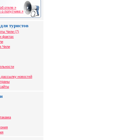
об отеле »
 о попутчике »
для туристов
рты Чили (7)
и фактах
ли
в Чили
ельности
 рассылку новостей
страны
 сайты
ли
Атакама
гония
ия