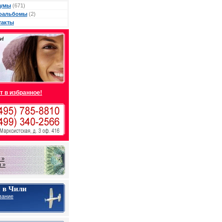
умы
(671)
оальбомы
(2)
такты
т в избранное!
 »
 »
 в Чили
вание