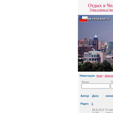
Отдых в Чи
Туры и визы в Чи
Навигация
:
Чили
/
фору
Логин:
П
Автор
Дата
люли,
Pages
:
1
08.8.2013
Я зам
11:09
Здесь