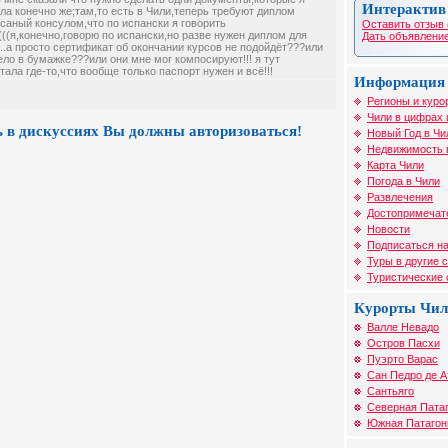
Интерактив
ла конечно же;там,то есть в Чили,теперь требуют диплом
саный консулом,что по испански я говорить
Оставить отзыв 
((я,конечно,говорю по испански,но разве нужен диплом для
Дать объявление
...а просто сертификат об окончании курсов не подойдёт???или
ело в бумажке???или они мне мог компосируют!!! я тут
тала где-то,что вообще только паспорт нужен и всё!!!
Информация 
Регионы и куро
Чили в цифрах 
 в дискуссиях Вы должны авторизоваться!
Новый Год в Чи
Недвижимость 
Карта Чили
Погода в Чили
Развлечения
Достопримечат
Новости
Подписаться на
Туры в другие 
Туристические
Курорты Чи
Валле Невадо
Остров Пасхи
Пуэрто Варас
Сан Педро де 
Сантьяго
Северная Пата
Южная Патагон