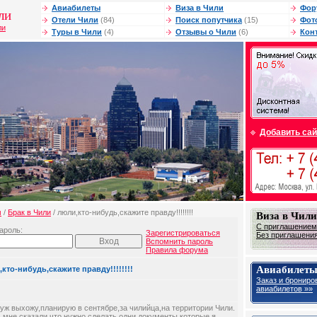
Авиабилеты
Виза в Чили
Фор
ли
Отели Чили
(84)
Поиск попутчика
(15)
Фот
ли
Туры в Чили
(4)
Отзывы о Чили
(6)
Кон
Добавить сай
м
/
Брак в Чили
/ люли,кто-нибудь,скажите правду!!!!!!!!
Виза в Чили
С приглашением
ароль:
Зарегистрироваться
Без приглашения
Вспомнить пароль
Правила форума
Авиабилеты
кто-нибудь,скажите правду!!!!!!!!
Заказ и брониро
авиабилетов »»
уж выхожу,планирую в сентябре,за чилийца,на территории Чили.
 мне сказали что нужно сделать одни документы,которые я