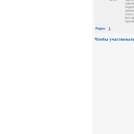
сдела
подпи
умею(
этого
всё д
прочи
Pages
:
1
Чтобы участвовать